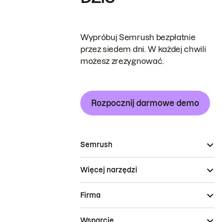
Wypróbuj Semrush bezpłatnie
przez siedem dni. W każdej chwili
możesz zrezygnować.
Rozpocznij darmowe demo
Semrush
Więcej narzędzi
Firma
Wsparcie