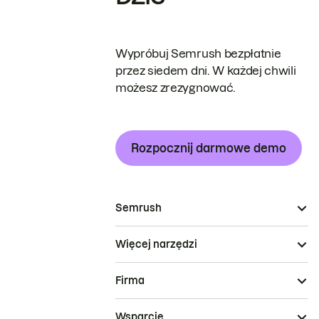
Wypróbuj Semrush bezpłatnie
przez siedem dni. W każdej chwili
możesz zrezygnować.
Rozpocznij darmowe demo
Semrush
Więcej narzędzi
Firma
Wsparcie