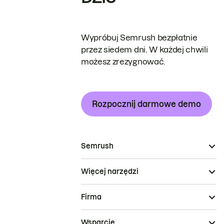
Wypróbuj Semrush bezpłatnie
przez siedem dni. W każdej chwili
możesz zrezygnować.
Rozpocznij darmowe demo
Semrush
Więcej narzędzi
Firma
Wsparcie