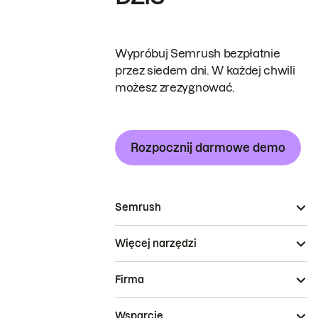
Wypróbuj Semrush bezpłatnie
przez siedem dni. W każdej chwili
możesz zrezygnować.
Rozpocznij darmowe demo
Semrush
Więcej narzędzi
Firma
Wsparcie