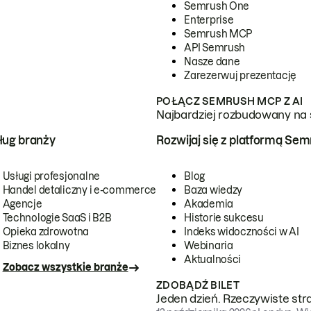
Semrush One
Enterprise
Semrush MCP
API Semrush
Nasze dane
Zarezerwuj prezentację
POŁĄCZ SEMRUSH MCP Z AI
Najbardziej rozbudowany na 
ug branży
Rozwijaj się z platformą Se
Usługi profesjonalne
Blog
Handel detaliczny i e-commerce
Baza wiedzy
Agencje
Akademia
Technologie SaaS i B2B
Historie sukcesu
Opieka zdrowotna
Indeks widoczności w AI
Biznes lokalny
Webinaria
Aktualności
Zobacz wszystkie branże
ZDOBĄDŹ BILET
Jeden dzień. Rzeczywiste str