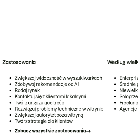
Zastosowania
Według wiel
Zwiększaj widoczność w wyszukiwarkach
Enterpri
Zdobywaj rekomendacje od AI
Średnie 
Badaj rynek
Niewielk
Kontaktuj się z klientami lokalnymi
Soloprze
Twórz angażujące treści
Freelanc
Rozwiązuj problemy techniczne w witrynie
Agencje
Zwiększaj autorytet poza witryną
Twórz strategie dla klientów
Zobacz wszystkie zastosowania