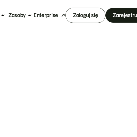
Zasoby
Enterprise
Zaloguj się
Zarejestru