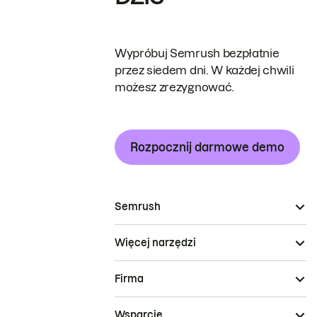
Wypróbuj Semrush bezpłatnie
przez siedem dni. W każdej chwili
możesz zrezygnować.
Rozpocznij darmowe demo
Semrush
Więcej narzędzi
Firma
Wsparcie