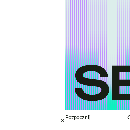
Rozpocznij
O