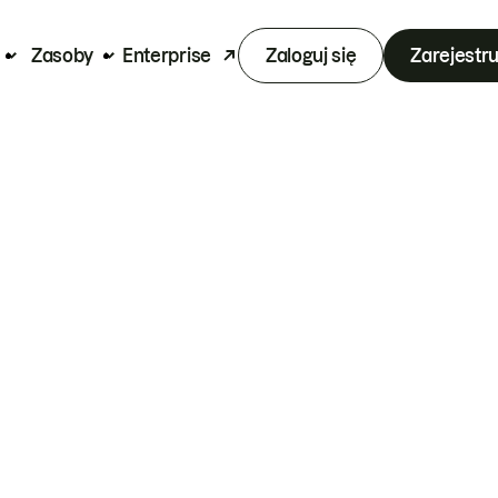
Zasoby
Enterprise
Zaloguj się
Zarejestru