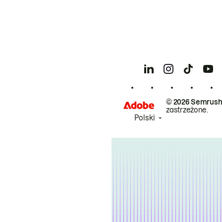
© 2026 Semrush
zastrzeżone.
Polski