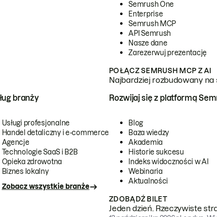
Semrush One
Enterprise
Semrush MCP
API Semrush
Nasze dane
Zarezerwuj prezentację
POŁĄCZ SEMRUSH MCP Z AI
Najbardziej rozbudowany na 
ug branży
Rozwijaj się z platformą Se
Usługi profesjonalne
Blog
Handel detaliczny i e-commerce
Baza wiedzy
Agencje
Akademia
Technologie SaaS i B2B
Historie sukcesu
Opieka zdrowotna
Indeks widoczności w AI
Biznes lokalny
Webinaria
Aktualności
Zobacz wszystkie branże
ZDOBĄDŹ BILET
Jeden dzień. Rzeczywiste str