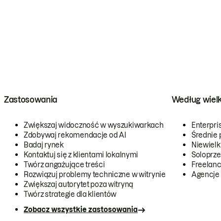
Zastosowania
Według wiel
Zwiększaj widoczność w wyszukiwarkach
Enterpri
Zdobywaj rekomendacje od AI
Średnie 
Badaj rynek
Niewielk
Kontaktuj się z klientami lokalnymi
Soloprze
Twórz angażujące treści
Freelanc
Rozwiązuj problemy techniczne w witrynie
Agencje
Zwiększaj autorytet poza witryną
Twórz strategie dla klientów
Zobacz wszystkie zastosowania