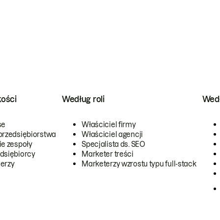
kości
Według roli
Wedł
se
Właściciel firmy
przedsiębiorstwa
Właściciel agencji
ie zespoły
Specjalista ds. SEO
dsiębiorcy
Marketer treści
erzy
Marketerzy wzrostu typu full-stack