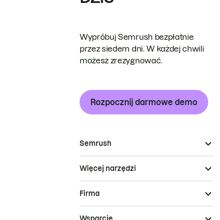
Wypróbuj Semrush bezpłatnie
przez siedem dni. W każdej chwili
możesz zrezygnować.
Rozpocznij darmowe demo
Semrush
Więcej narzędzi
Firma
Wsparcie