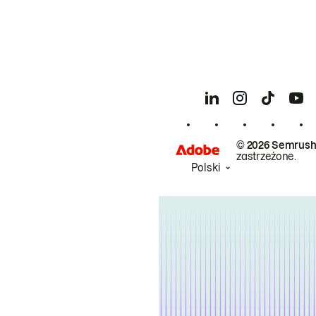
© 2026 Semrush
zastrzeżone.
Polski