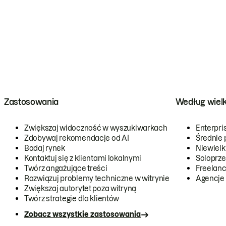
Zastosowania
Według wiel
Zwiększaj widoczność w wyszukiwarkach
Enterpri
Zdobywaj rekomendacje od AI
Średnie 
Badaj rynek
Niewielk
Kontaktuj się z klientami lokalnymi
Soloprze
Twórz angażujące treści
Freelanc
Rozwiązuj problemy techniczne w witrynie
Agencje
Zwiększaj autorytet poza witryną
Twórz strategie dla klientów
Zobacz wszystkie zastosowania