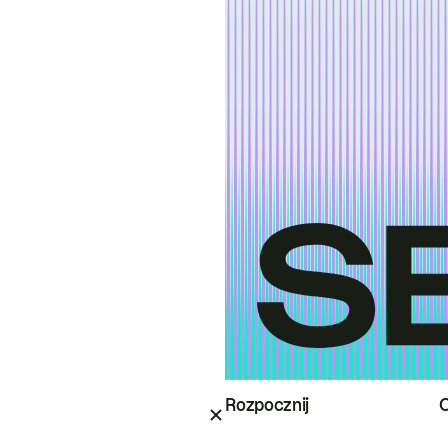
Rozpocznij
O