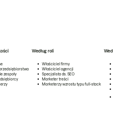
kości
Według roli
Wedł
se
Właściciel firmy
przedsiębiorstwa
Właściciel agencji
ie zespoły
Specjalista ds. SEO
dsiębiorcy
Marketer treści
erzy
Marketerzy wzrostu typu full-stack