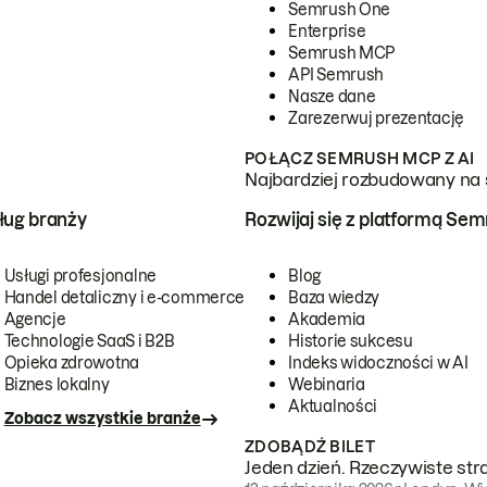
Semrush One
Enterprise
Semrush MCP
API Semrush
Nasze dane
Zarezerwuj prezentację
POŁĄCZ SEMRUSH MCP Z AI
Najbardziej rozbudowany na 
ug branży
Rozwijaj się z platformą Se
Usługi profesjonalne
Blog
Handel detaliczny i e-commerce
Baza wiedzy
Agencje
Akademia
Technologie SaaS i B2B
Historie sukcesu
Opieka zdrowotna
Indeks widoczności w AI
Biznes lokalny
Webinaria
Aktualności
Zobacz wszystkie branże
ZDOBĄDŹ BILET
Jeden dzień. Rzeczywiste str