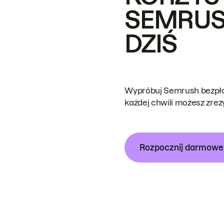
SEMRUS
DZIŚ
Wypróbuj Semrush bezpłat
każdej chwili możesz zre
Rozpocznij darmow