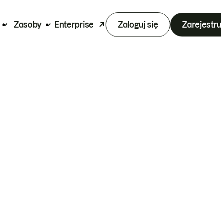
Zasoby
Enterprise
Zaloguj się
Zarejestru