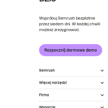
Wypróbuj Semrush bezpłatnie
przez siedem dni. W każdej chwili
możesz zrezygnować.
Rozpocznij darmowe demo
Semrush
Więcej narzędzi
Firma
Wsparcie