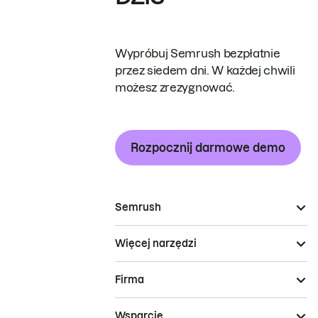
Wypróbuj Semrush bezpłatnie
przez siedem dni. W każdej chwili
możesz zrezygnować.
Rozpocznij darmowe demo
Semrush
Więcej narzędzi
Firma
Wsparcie