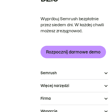
Wypróbuj Semrush bezpłatnie
przez siedem dni. W każdej chwili
możesz zrezygnować.
Rozpocznij darmowe demo
Semrush
Więcej narzędzi
Firma
Wsparcie