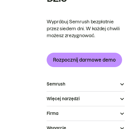
Wypróbuj Semrush bezpłatnie
przez siedem dni. W każdej chwili
możesz zrezygnować.
Rozpocznij darmowe demo
Semrush
Więcej narzędzi
Firma
Wsparcie