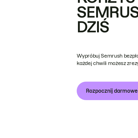
SEMRUS
DZIŚ
Wypróbuj Semrush bezpłat
każdej chwili możesz zre
Rozpocznij darmow