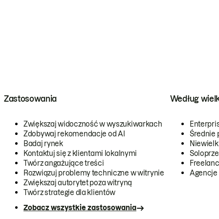
Zastosowania
Według wiel
Zwiększaj widoczność w wyszukiwarkach
Enterpri
Zdobywaj rekomendacje od AI
Średnie 
Badaj rynek
Niewielk
Kontaktuj się z klientami lokalnymi
Soloprze
Twórz angażujące treści
Freelanc
Rozwiązuj problemy techniczne w witrynie
Agencje
Zwiększaj autorytet poza witryną
Twórz strategie dla klientów
Zobacz wszystkie zastosowania