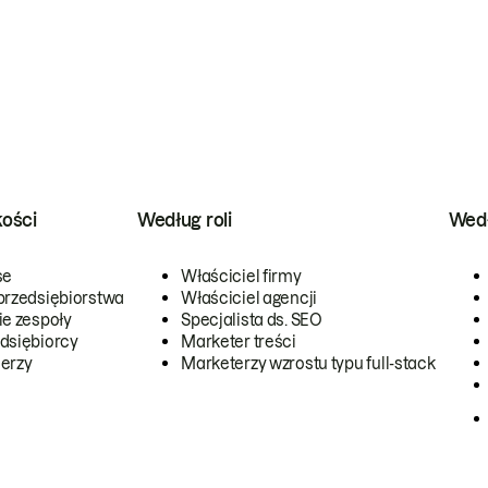
kości
Według roli
Wedł
se
Właściciel firmy
przedsiębiorstwa
Właściciel agencji
ie zespoły
Specjalista ds. SEO
dsiębiorcy
Marketer treści
erzy
Marketerzy wzrostu typu full-stack