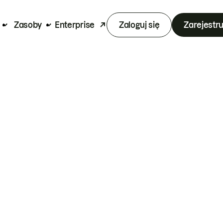
Zasoby
Enterprise
Zaloguj się
Zarejestru