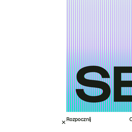
Rozpocznij
O