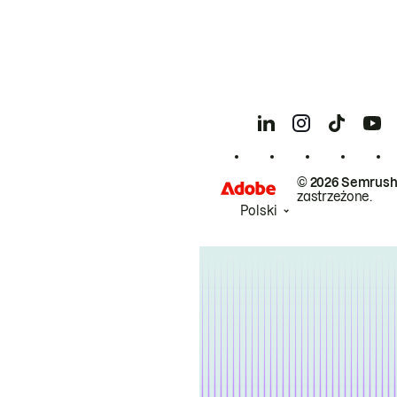
© 2026 Semrush
zastrzeżone.
Polski