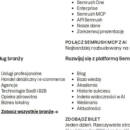
Semrush One
Enterprise
Semrush MCP
API Semrush
Nasze dane
Zarezerwuj prezentację
POŁĄCZ SEMRUSH MCP Z AI
Najbardziej rozbudowany na 
ug branży
Rozwijaj się z platformą Se
Usługi profesjonalne
Blog
Handel detaliczny i e-commerce
Baza wiedzy
Agencje
Akademia
Technologie SaaS i B2B
Historie sukcesu
Opieka zdrowotna
Indeks widoczności w AI
Biznes lokalny
Webinaria
Aktualności
Zobacz wszystkie branże
ZDOBĄDŹ BILET
Jeden dzień. Rzeczywiste str