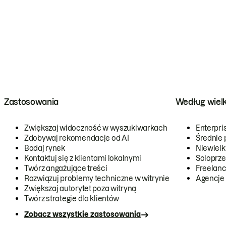
Zastosowania
Według wiel
Zwiększaj widoczność w wyszukiwarkach
Enterpri
Zdobywaj rekomendacje od AI
Średnie 
Badaj rynek
Niewielk
Kontaktuj się z klientami lokalnymi
Soloprze
Twórz angażujące treści
Freelanc
Rozwiązuj problemy techniczne w witrynie
Agencje
Zwiększaj autorytet poza witryną
Twórz strategie dla klientów
Zobacz wszystkie zastosowania