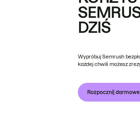
SEMRUS
DZIŚ
Wypróbuj Semrush bezpłat
każdej chwili możesz zre
Rozpocznij darmow