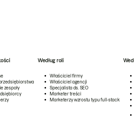
kości
Według roli
Wedł
se
Właściciel firmy
przedsiębiorstwa
Właściciel agencji
ie zespoły
Specjalista ds. SEO
dsiębiorcy
Marketer treści
erzy
Marketerzy wzrostu typu full-stack