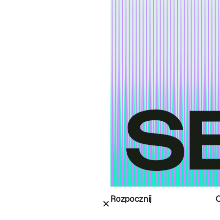
Rozpocznij
O