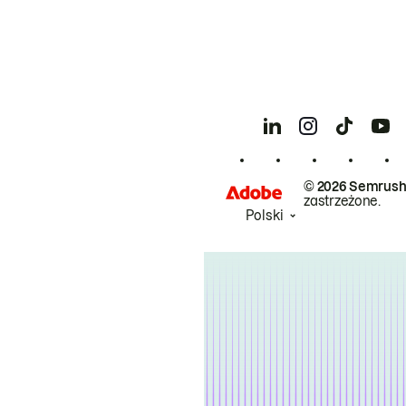
© 2026 Semrush
zastrzeżone.
Polski