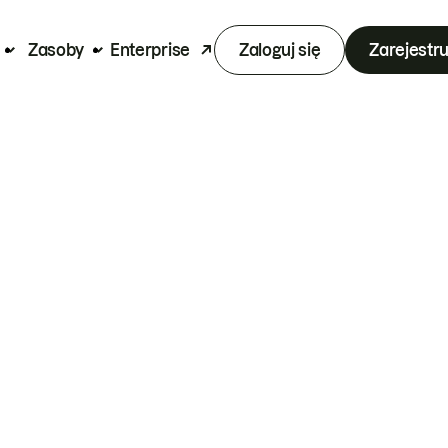
Zasoby
Enterprise
Zaloguj się
Zarejestru