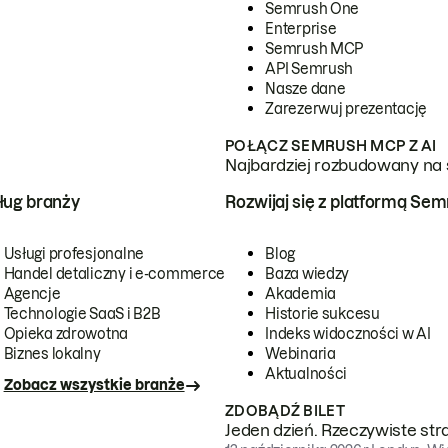
Semrush One
Enterprise
Semrush MCP
API Semrush
Nasze dane
Zarezerwuj prezentację
POŁĄCZ SEMRUSH MCP Z AI
Najbardziej rozbudowany na 
ug branży
Rozwijaj się z platformą Se
Usługi profesjonalne
Blog
Handel detaliczny i e-commerce
Baza wiedzy
Agencje
Akademia
Technologie SaaS i B2B
Historie sukcesu
Opieka zdrowotna
Indeks widoczności w AI
Biznes lokalny
Webinaria
Aktualności
Zobacz wszystkie branże
ZDOBĄDŹ BILET
Jeden dzień. Rzeczywiste str