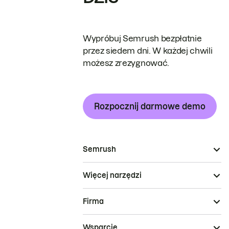
Wypróbuj Semrush bezpłatnie
przez siedem dni. W każdej chwili
możesz zrezygnować.
Rozpocznij darmowe demo
Semrush
Więcej narzędzi
Firma
Wsparcie