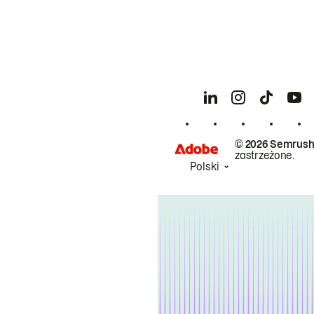
© 2026 Semrush
zastrzeżone.
Polski