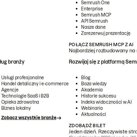
Semrush One
Enterprise
Semrush MCP
API Semrush
Nasze dane
Zarezerwuj prezentację
POŁĄCZ SEMRUSH MCP Z AI
Najbardziej rozbudowany na 
ug branży
Rozwijaj się z platformą Se
Usługi profesjonalne
Blog
Handel detaliczny i e-commerce
Baza wiedzy
Agencje
Akademia
Technologie SaaS i B2B
Historie sukcesu
Opieka zdrowotna
Indeks widoczności w AI
Biznes lokalny
Webinaria
Aktualności
Zobacz wszystkie branże
ZDOBĄDŹ BILET
Jeden dzień. Rzeczywiste str