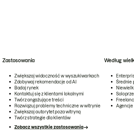
Zastosowania
Według wiel
Zwiększaj widoczność w wyszukiwarkach
Enterpri
Zdobywaj rekomendacje od AI
Średnie 
Badaj rynek
Niewielk
Kontaktuj się z klientami lokalnymi
Soloprze
Twórz angażujące treści
Freelanc
Rozwiązuj problemy techniczne w witrynie
Agencje
Zwiększaj autorytet poza witryną
Twórz strategie dla klientów
Zobacz wszystkie zastosowania