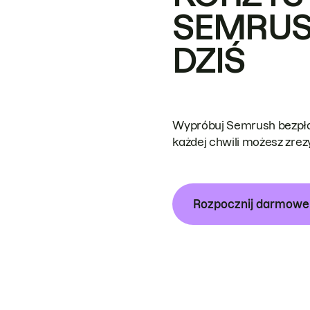
SEMRUS
DZIŚ
Wypróbuj Semrush bezpłat
każdej chwili możesz zre
Rozpocznij darmow