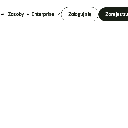
Zasoby
Enterprise
Zaloguj się
Zarejestru