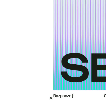
Rozpocznij
O