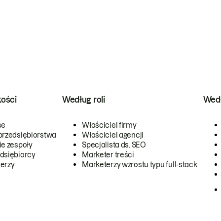
kości
Według roli
Wedł
se
Właściciel firmy
przedsiębiorstwa
Właściciel agencji
ie zespoły
Specjalista ds. SEO
dsiębiorcy
Marketer treści
erzy
Marketerzy wzrostu typu full-stack