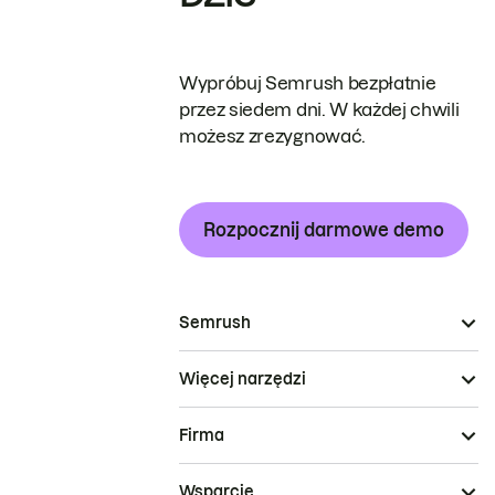
Wypróbuj Semrush bezpłatnie
przez siedem dni. W każdej chwili
możesz zrezygnować.
Rozpocznij darmowe demo
Semrush
Więcej narzędzi
Firma
Wsparcie