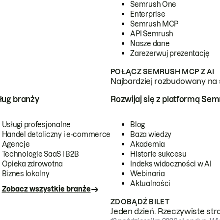
Semrush One
Enterprise
Semrush MCP
API Semrush
Nasze dane
Zarezerwuj prezentację
POŁĄCZ SEMRUSH MCP Z AI
Najbardziej rozbudowany na 
ug branży
Rozwijaj się z platformą Se
Usługi profesjonalne
Blog
Handel detaliczny i e-commerce
Baza wiedzy
Agencje
Akademia
Technologie SaaS i B2B
Historie sukcesu
Opieka zdrowotna
Indeks widoczności w AI
Biznes lokalny
Webinaria
Aktualności
Zobacz wszystkie branże
ZDOBĄDŹ BILET
Jeden dzień. Rzeczywiste str