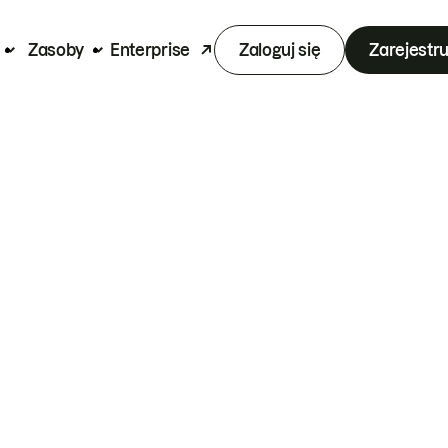
Zasoby
Enterprise
Zaloguj się
Zarejestru