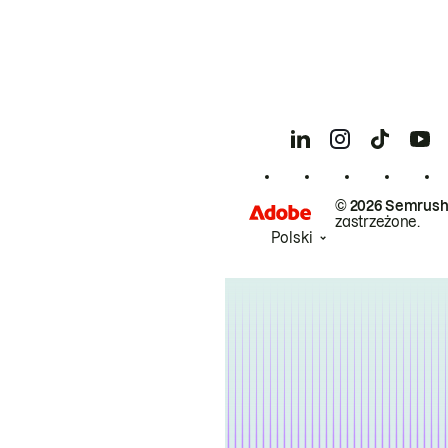
© 2026 Semrush
zastrzeżone.
Polski