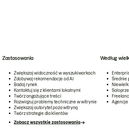
Zastosowania
Według wiel
Zwiększaj widoczność w wyszukiwarkach
Enterpri
Zdobywaj rekomendacje od AI
Średnie 
Badaj rynek
Niewielk
Kontaktuj się z klientami lokalnymi
Soloprze
Twórz angażujące treści
Freelanc
Rozwiązuj problemy techniczne w witrynie
Agencje
Zwiększaj autorytet poza witryną
Twórz strategie dla klientów
Zobacz wszystkie zastosowania