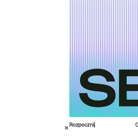
Rozpocznij
O