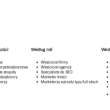
kości
Według roli
Wedł
se
Właściciel firmy
przedsiębiorstwa
Właściciel agencji
ie zespoły
Specjalista ds. SEO
dsiębiorcy
Marketer treści
erzy
Marketerzy wzrostu typu full-stack