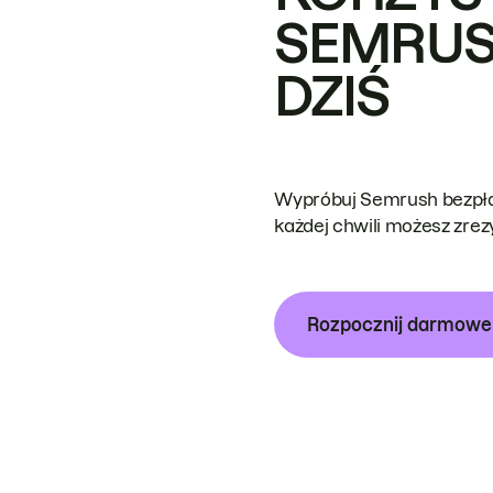
SEMRUS
DZIŚ
Wypróbuj Semrush bezpłat
każdej chwili możesz zre
Rozpocznij darmow