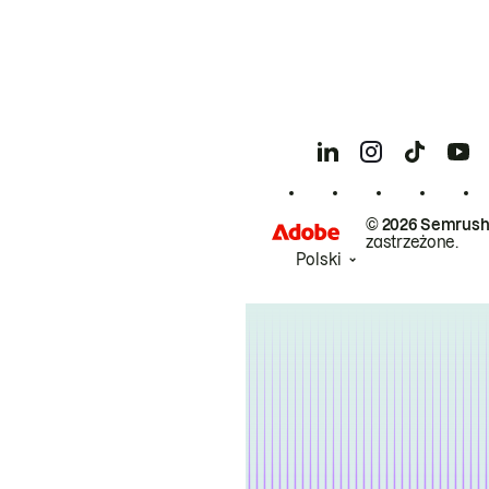
© 2026 Semrush
zastrzeżone.
Polski