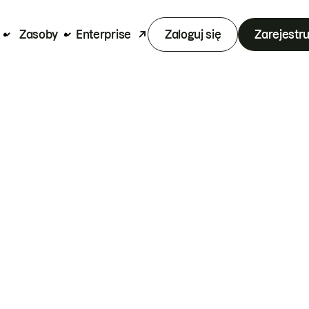
Zasoby
Enterprise
Zaloguj się
Zarejestru