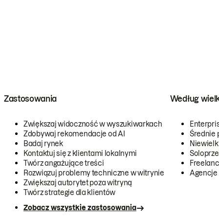
Zastosowania
Według wiel
Zwiększaj widoczność w wyszukiwarkach
Enterpri
Zdobywaj rekomendacje od AI
Średnie 
Badaj rynek
Niewielk
Kontaktuj się z klientami lokalnymi
Soloprze
Twórz angażujące treści
Freelanc
Rozwiązuj problemy techniczne w witrynie
Agencje
Zwiększaj autorytet poza witryną
Twórz strategie dla klientów
Zobacz wszystkie zastosowania