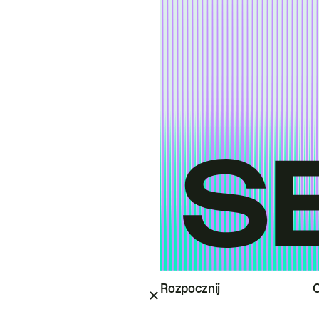
Rozpocznij
O