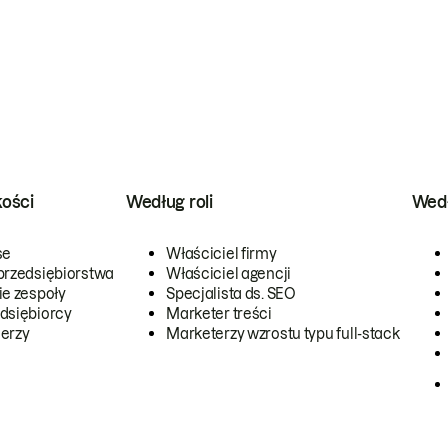
kości
Według roli
Wedł
se
Właściciel firmy
przedsiębiorstwa
Właściciel agencji
ie zespoły
Specjalista ds. SEO
dsiębiorcy
Marketer treści
erzy
Marketerzy wzrostu typu full-stack