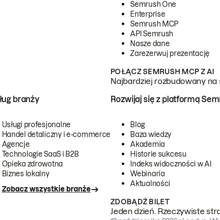
Semrush One
Enterprise
Semrush MCP
API Semrush
Nasze dane
Zarezerwuj prezentację
POŁĄCZ SEMRUSH MCP Z AI
Najbardziej rozbudowany na 
ug branży
Rozwijaj się z platformą Se
Usługi profesjonalne
Blog
Handel detaliczny i e-commerce
Baza wiedzy
Agencje
Akademia
Technologie SaaS i B2B
Historie sukcesu
Opieka zdrowotna
Indeks widoczności w AI
Biznes lokalny
Webinaria
Aktualności
Zobacz wszystkie branże
ZDOBĄDŹ BILET
Jeden dzień. Rzeczywiste str