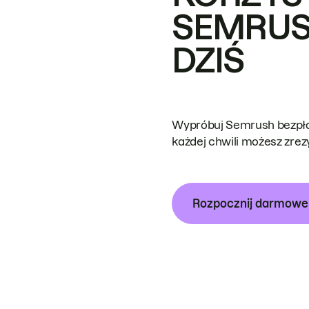
SEMRUS
DZIŚ
Wypróbuj Semrush bezpłat
każdej chwili możesz zre
Rozpocznij darmow