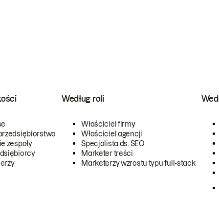
kości
Według roli
Wedł
se
Właściciel firmy
przedsiębiorstwa
Właściciel agencji
ie zespoły
Specjalista ds. SEO
dsiębiorcy
Marketer treści
erzy
Marketerzy wzrostu typu full-stack