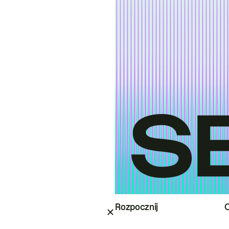
Rozpocznij
O