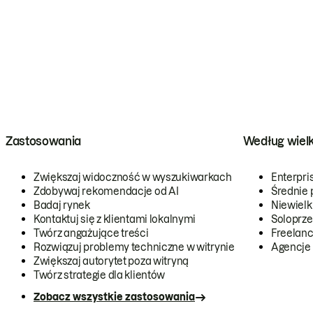
Zastosowania
Według wiel
Zwiększaj widoczność w wyszukiwarkach
Enterpri
Zdobywaj rekomendacje od AI
Średnie 
Badaj rynek
Niewielk
Kontaktuj się z klientami lokalnymi
Soloprze
Twórz angażujące treści
Freelanc
Rozwiązuj problemy techniczne w witrynie
Agencje
Zwiększaj autorytet poza witryną
Twórz strategie dla klientów
Zobacz wszystkie zastosowania