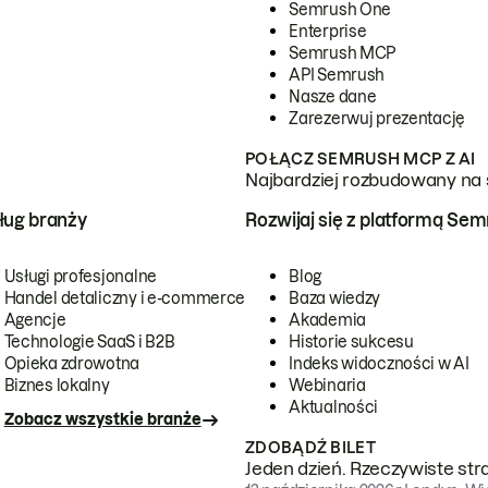
Semrush One
Enterprise
Semrush MCP
API Semrush
Nasze dane
Zarezerwuj prezentację
POŁĄCZ SEMRUSH MCP Z AI
Najbardziej rozbudowany na 
ug branży
Rozwijaj się z platformą Se
Usługi profesjonalne
Blog
Handel detaliczny i e-commerce
Baza wiedzy
Agencje
Akademia
Technologie SaaS i B2B
Historie sukcesu
Opieka zdrowotna
Indeks widoczności w AI
Biznes lokalny
Webinaria
Aktualności
Zobacz wszystkie branże
ZDOBĄDŹ BILET
Jeden dzień. Rzeczywiste str