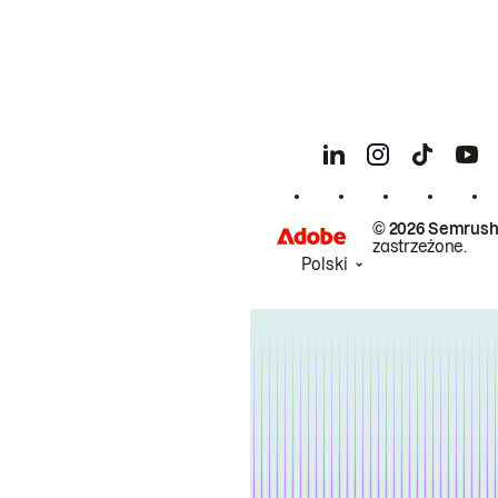
© 2026 Semrush
zastrzeżone.
Polski