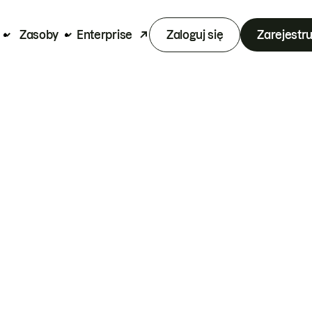
Zasoby
Enterprise
Zaloguj się
Zarejestru