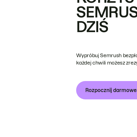
SEMRUS
DZIŚ
Wypróbuj Semrush bezpłat
każdej chwili możesz zre
Rozpocznij darmow