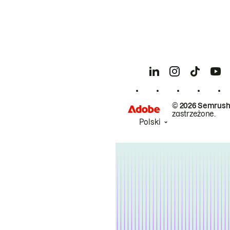
© 2026 Semrush
zastrzeżone.
Polski