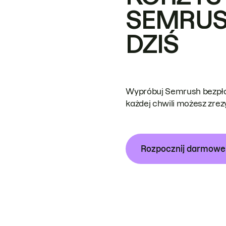
SEMRUS
DZIŚ
Wypróbuj Semrush bezpłat
każdej chwili możesz zre
Rozpocznij darmow