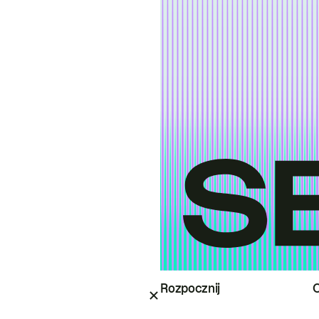
Rozpocznij
O