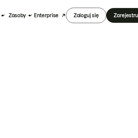
Zasoby
Enterprise
Zaloguj się
Zarejestru