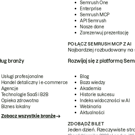
Semrush One
Enterprise
Semrush MCP
API Semrush
Nasze dane
Zarezerwuj prezentację
POŁĄCZ SEMRUSH MCP Z AI
Najbardziej rozbudowany na 
ug branży
Rozwijaj się z platformą Se
Usługi profesjonalne
Blog
Handel detaliczny i e-commerce
Baza wiedzy
Agencje
Akademia
Technologie SaaS i B2B
Historie sukcesu
Opieka zdrowotna
Indeks widoczności w AI
Biznes lokalny
Webinaria
Aktualności
Zobacz wszystkie branże
ZDOBĄDŹ BILET
Jeden dzień. Rzeczywiste str