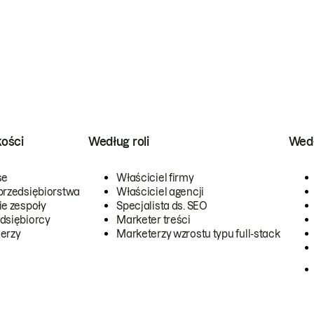
kości
Według roli
Wedł
se
Właściciel firmy
przedsiębiorstwa
Właściciel agencji
ie zespoły
Specjalista ds. SEO
dsiębiorcy
Marketer treści
erzy
Marketerzy wzrostu typu full-stack