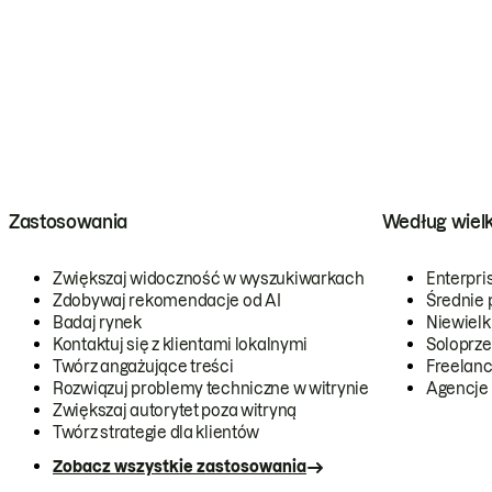
Zastosowania
Według wiel
Zwiększaj widoczność w wyszukiwarkach
Enterpri
Zdobywaj rekomendacje od AI
Średnie 
Badaj rynek
Niewielk
Kontaktuj się z klientami lokalnymi
Soloprze
Twórz angażujące treści
Freelanc
Rozwiązuj problemy techniczne w witrynie
Agencje
Zwiększaj autorytet poza witryną
Twórz strategie dla klientów
Zobacz wszystkie zastosowania