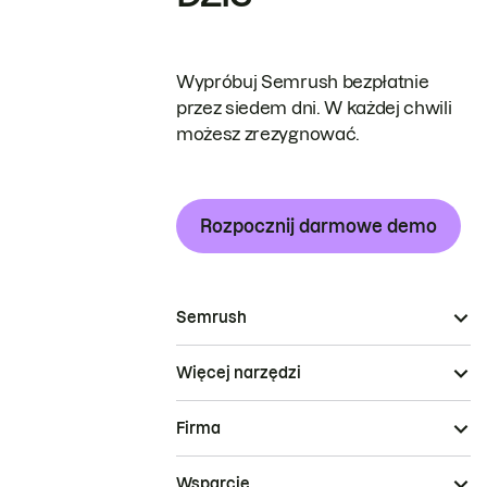
Wypróbuj Semrush bezpłatnie
przez siedem dni. W każdej chwili
możesz zrezygnować.
Rozpocznij darmowe demo
Semrush
Więcej narzędzi
Firma
Wsparcie