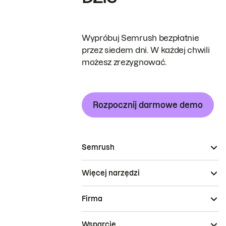
Wypróbuj Semrush bezpłatnie
przez siedem dni. W każdej chwili
możesz zrezygnować.
Rozpocznij darmowe demo
Semrush
Więcej narzędzi
Firma
Wsparcie