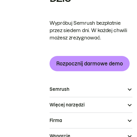
Wypróbuj Semrush bezpłatnie
przez siedem dni. W każdej chwili
możesz zrezygnować.
Rozpocznij darmowe demo
Semrush
Więcej narzędzi
Firma
Wsparcie