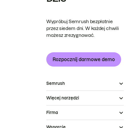
Wypróbuj Semrush bezpłatnie
przez siedem dni. W każdej chwili
możesz zrezygnować.
Rozpocznij darmowe demo
Semrush
Więcej narzędzi
Firma
Wsparcie