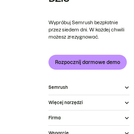
Wypróbuj Semrush bezpłatnie
przez siedem dni. W każdej chwili
możesz zrezygnować.
Rozpocznij darmowe demo
Semrush
Więcej narzędzi
Firma
Wsparcie