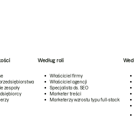
kości
Według roli
Wedł
se
Właściciel firmy
przedsiębiorstwa
Właściciel agencji
ie zespoły
Specjalista ds. SEO
dsiębiorcy
Marketer treści
erzy
Marketerzy wzrostu typu full-stack