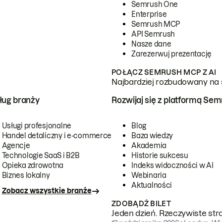
Semrush One
Enterprise
Semrush MCP
API Semrush
Nasze dane
Zarezerwuj prezentację
POŁĄCZ SEMRUSH MCP Z AI
Najbardziej rozbudowany na 
ug branży
Rozwijaj się z platformą Se
Usługi profesjonalne
Blog
Handel detaliczny i e-commerce
Baza wiedzy
Agencje
Akademia
Technologie SaaS i B2B
Historie sukcesu
Opieka zdrowotna
Indeks widoczności w AI
Biznes lokalny
Webinaria
Aktualności
Zobacz wszystkie branże
ZDOBĄDŹ BILET
Jeden dzień. Rzeczywiste str