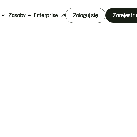
Zasoby
Enterprise
Zaloguj się
Zarejestru