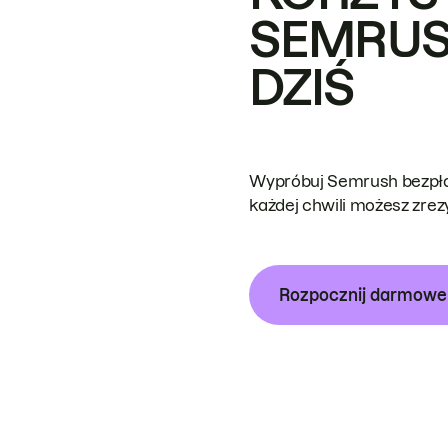
SEMRUS
DZIŚ
Wypróbuj Semrush bezpłat
każdej chwili możesz zre
Rozpocznij darmow