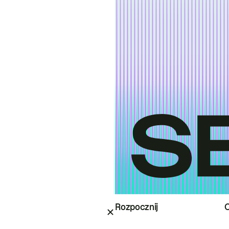
Rozpocznij
O