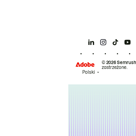
© 2026 Semrush
zastrzeżone.
Polski