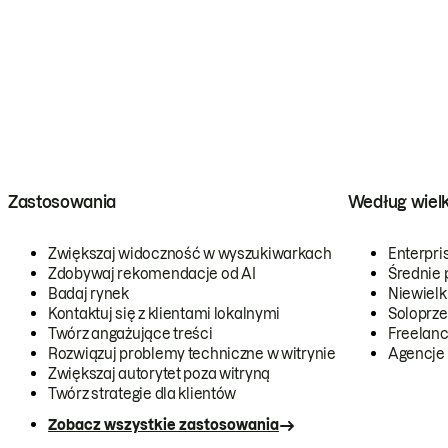
Zastosowania
Według wiel
Zwiększaj widoczność w wyszukiwarkach
Enterpri
Zdobywaj rekomendacje od AI
Średnie 
Badaj rynek
Niewielk
Kontaktuj się z klientami lokalnymi
Soloprze
Twórz angażujące treści
Freelanc
Rozwiązuj problemy techniczne w witrynie
Agencje
Zwiększaj autorytet poza witryną
Twórz strategie dla klientów
Zobacz wszystkie zastosowania