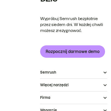
Wypróbuj Semrush bezpłatnie
przez siedem dni. W każdej chwili
możesz zrezygnować.
Rozpocznij darmowe demo
Semrush
Więcej narzędzi
Firma
Wsparcie