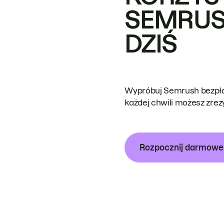
SEMRUS
DZIŚ
Wypróbuj Semrush bezpłat
każdej chwili możesz zre
Rozpocznij darmow