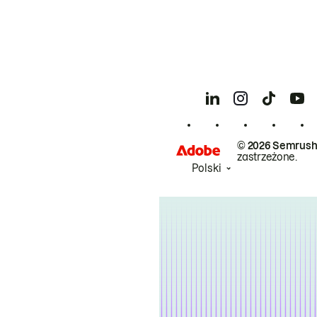
© 2026 Semrush
zastrzeżone.
Polski