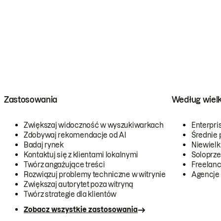
Zastosowania
Według wiel
Zwiększaj widoczność w wyszukiwarkach
Enterpri
Zdobywaj rekomendacje od AI
Średnie 
Badaj rynek
Niewielk
Kontaktuj się z klientami lokalnymi
Soloprze
Twórz angażujące treści
Freelanc
Rozwiązuj problemy techniczne w witrynie
Agencje
Zwiększaj autorytet poza witryną
Twórz strategie dla klientów
Zobacz wszystkie zastosowania