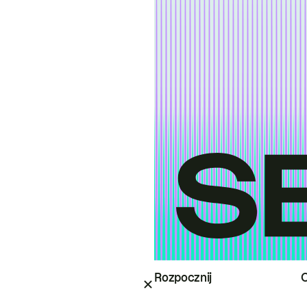
Rozpocznij
O