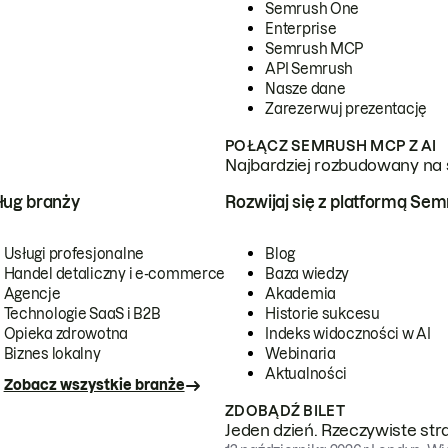
Semrush One
Enterprise
Semrush MCP
API Semrush
Nasze dane
Zarezerwuj prezentację
POŁĄCZ SEMRUSH MCP Z AI
Najbardziej rozbudowany na 
ug branży
Rozwijaj się z platformą Se
Usługi profesjonalne
Blog
Handel detaliczny i e-commerce
Baza wiedzy
Agencje
Akademia
Technologie SaaS i B2B
Historie sukcesu
Opieka zdrowotna
Indeks widoczności w AI
Biznes lokalny
Webinaria
Aktualności
Zobacz wszystkie branże
ZDOBĄDŹ BILET
Jeden dzień. Rzeczywiste str