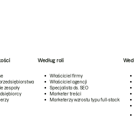
kości
Według roli
Wedł
se
Właściciel firmy
przedsiębiorstwa
Właściciel agencji
ie zespoły
Specjalista ds. SEO
dsiębiorcy
Marketer treści
erzy
Marketerzy wzrostu typu full-stack