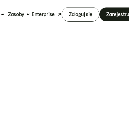
Zasoby
Enterprise
Zaloguj się
Zarejestru