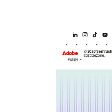
© 2026 Semrush
zastrzeżone.
Polski