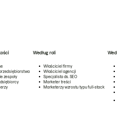
kości
Według roli
Wedł
se
Właściciel firmy
przedsiębiorstwa
Właściciel agencji
ie zespoły
Specjalista ds. SEO
dsiębiorcy
Marketer treści
erzy
Marketerzy wzrostu typu full-stack