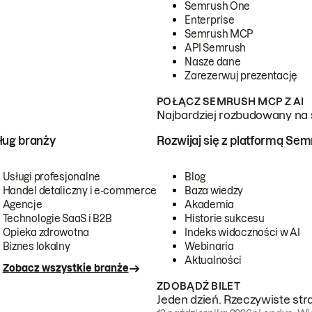
Semrush One
Enterprise
Semrush MCP
API Semrush
Nasze dane
Zarezerwuj prezentację
POŁĄCZ SEMRUSH MCP Z AI
Najbardziej rozbudowany na 
ug branży
Rozwijaj się z platformą Se
Usługi profesjonalne
Blog
Handel detaliczny i e-commerce
Baza wiedzy
Agencje
Akademia
Technologie SaaS i B2B
Historie sukcesu
Opieka zdrowotna
Indeks widoczności w AI
Biznes lokalny
Webinaria
Aktualności
Zobacz wszystkie branże
ZDOBĄDŹ BILET
Jeden dzień. Rzeczywiste str