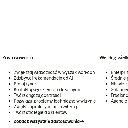
Zastosowania
Według wiel
Zwiększaj widoczność w wyszukiwarkach
Enterpri
Zdobywaj rekomendacje od AI
Średnie 
Badaj rynek
Niewielk
Kontaktuj się z klientami lokalnymi
Soloprze
Twórz angażujące treści
Freelanc
Rozwiązuj problemy techniczne w witrynie
Agencje
Zwiększaj autorytet poza witryną
Twórz strategie dla klientów
Zobacz wszystkie zastosowania