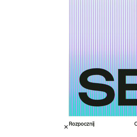
Rozpocznij
O