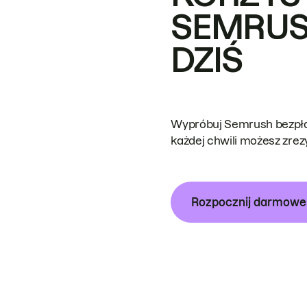
SEMRUS
DZIŚ
Wypróbuj Semrush bezpłat
każdej chwili możesz zre
Rozpocznij darmow