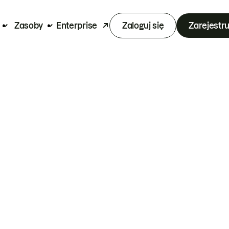
Zasoby
Enterprise
Zaloguj się
Zarejestru