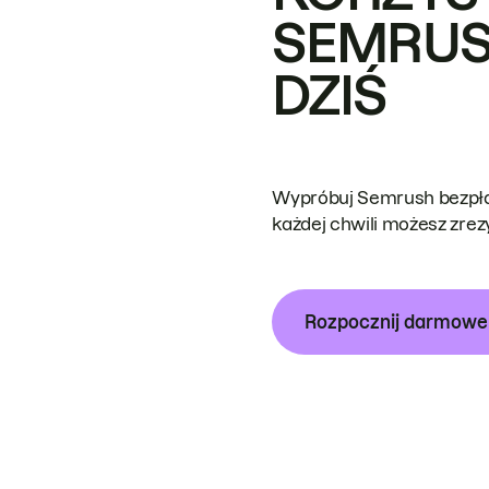
SEMRUS
DZIŚ
Wypróbuj Semrush bezpłat
każdej chwili możesz zre
Rozpocznij darmow