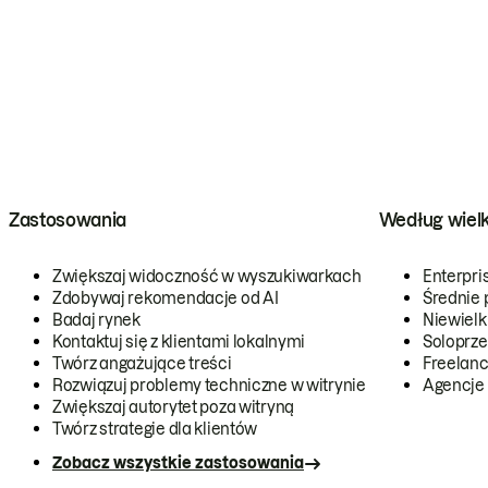
Zastosowania
Według wiel
Zwiększaj widoczność w wyszukiwarkach
Enterpri
Zdobywaj rekomendacje od AI
Średnie 
Badaj rynek
Niewielk
Kontaktuj się z klientami lokalnymi
Soloprze
Twórz angażujące treści
Freelanc
Rozwiązuj problemy techniczne w witrynie
Agencje
Zwiększaj autorytet poza witryną
Twórz strategie dla klientów
Zobacz wszystkie zastosowania