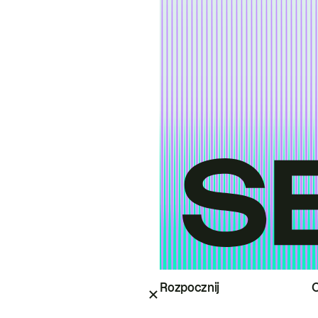
Rozpocznij
O