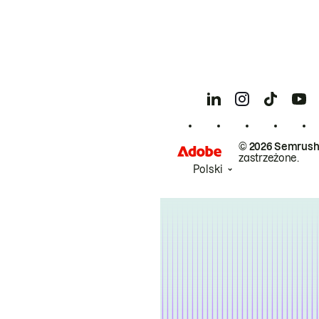
© 2026 Semrush
zastrzeżone.
Polski