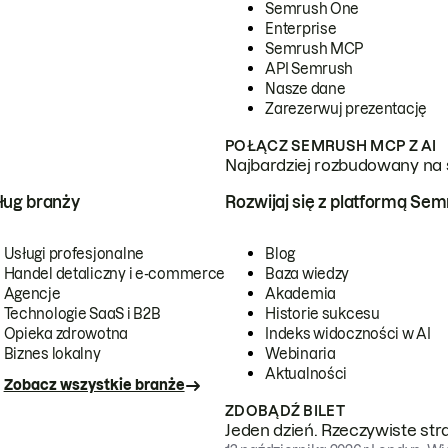
Semrush One
Enterprise
Semrush MCP
API Semrush
Nasze dane
Zarezerwuj prezentację
POŁĄCZ SEMRUSH MCP Z AI
Najbardziej rozbudowany na 
ug branży
Rozwijaj się z platformą Se
Usługi profesjonalne
Blog
Handel detaliczny i e-commerce
Baza wiedzy
Agencje
Akademia
Technologie SaaS i B2B
Historie sukcesu
Opieka zdrowotna
Indeks widoczności w AI
Biznes lokalny
Webinaria
Aktualności
Zobacz wszystkie branże
ZDOBĄDŹ BILET
Jeden dzień. Rzeczywiste str