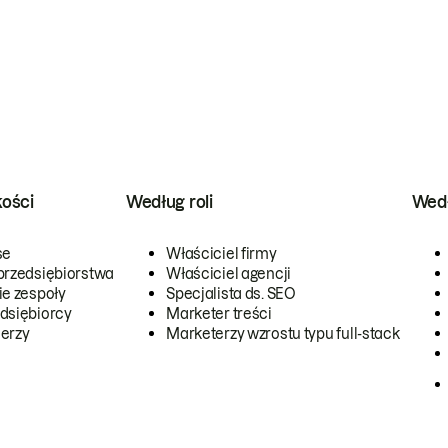
kości
Według roli
Wedł
se
Właściciel firmy
przedsiębiorstwa
Właściciel agencji
ie zespoły
Specjalista ds. SEO
dsiębiorcy
Marketer treści
erzy
Marketerzy wzrostu typu full-stack