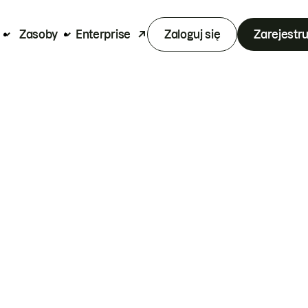
Zasoby
Enterprise
Zaloguj się
Zarejestru