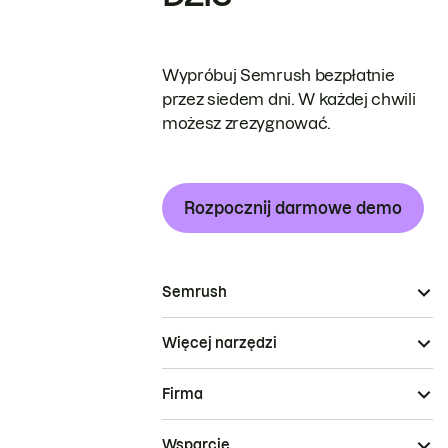
Wypróbuj Semrush bezpłatnie
przez siedem dni. W każdej chwili
możesz zrezygnować.
Rozpocznij darmowe demo
Semrush
Więcej narzędzi
Firma
Wsparcie