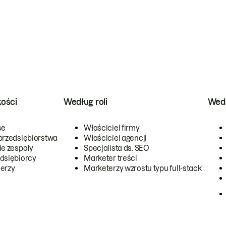
kości
Według roli
Wedł
se
Właściciel firmy
przedsiębiorstwa
Właściciel agencji
ie zespoły
Specjalista ds. SEO
dsiębiorcy
Marketer treści
erzy
Marketerzy wzrostu typu full-stack