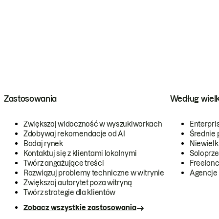
Zastosowania
Według wiel
Zwiększaj widoczność w wyszukiwarkach
Enterpri
Zdobywaj rekomendacje od AI
Średnie 
Badaj rynek
Niewielk
Kontaktuj się z klientami lokalnymi
Soloprze
Twórz angażujące treści
Freelanc
Rozwiązuj problemy techniczne w witrynie
Agencje
Zwiększaj autorytet poza witryną
Twórz strategie dla klientów
Zobacz wszystkie zastosowania