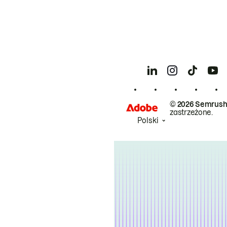
© 2026 Semrush
zastrzeżone.
Polski