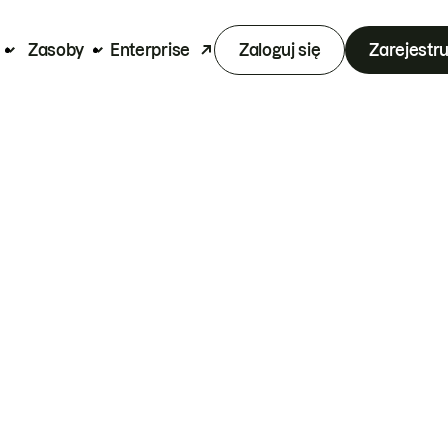
Zasoby
Enterprise
Zaloguj się
Zarejestru