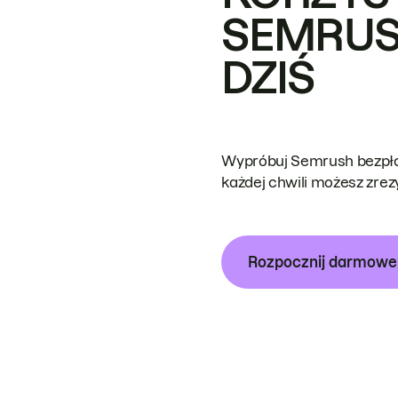
SEMRUS
DZIŚ
Wypróbuj Semrush bezpłat
każdej chwili możesz zre
Rozpocznij darmow