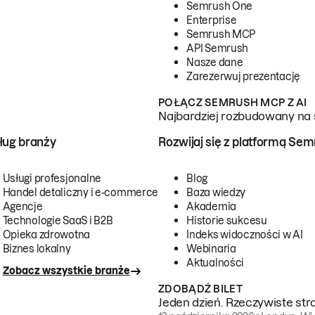
Semrush One
Enterprise
Semrush MCP
API Semrush
Nasze dane
Zarezerwuj prezentację
POŁĄCZ SEMRUSH MCP Z AI
Najbardziej rozbudowany na 
ug branży
Rozwijaj się z platformą Se
Usługi profesjonalne
Blog
Handel detaliczny i e-commerce
Baza wiedzy
Agencje
Akademia
Technologie SaaS i B2B
Historie sukcesu
Opieka zdrowotna
Indeks widoczności w AI
Biznes lokalny
Webinaria
Aktualności
Zobacz wszystkie branże
ZDOBĄDŹ BILET
Jeden dzień. Rzeczywiste str