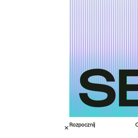
Rozpocznij
O