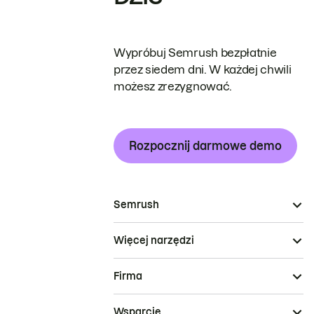
Wypróbuj Semrush bezpłatnie
przez siedem dni. W każdej chwili
możesz zrezygnować.
Rozpocznij darmowe demo
Semrush
Więcej narzędzi
Firma
Wsparcie