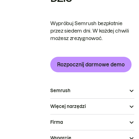
Wypróbuj Semrush bezpłatnie
przez siedem dni. W każdej chwili
możesz zrezygnować.
Rozpocznij darmowe demo
Semrush
Więcej narzędzi
Firma
Wsparcie