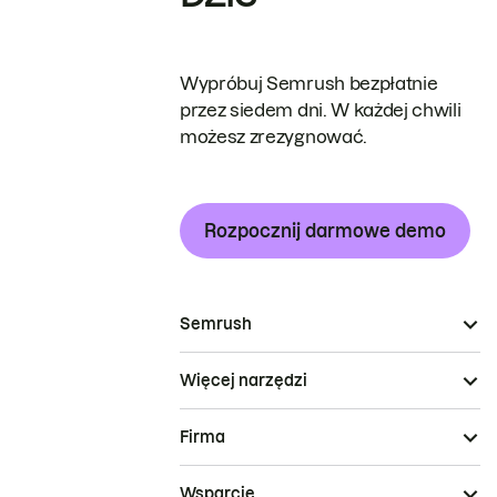
Wypróbuj Semrush bezpłatnie
przez siedem dni. W każdej chwili
możesz zrezygnować.
Rozpocznij darmowe demo
Semrush
Więcej narzędzi
Firma
Wsparcie