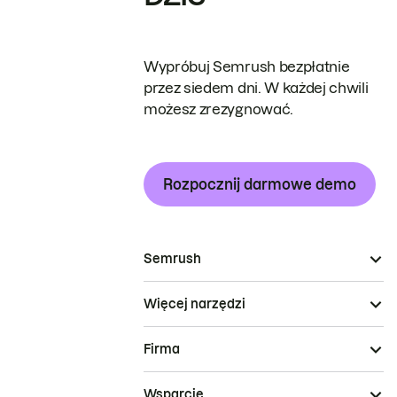
Wypróbuj Semrush bezpłatnie
przez siedem dni. W każdej chwili
możesz zrezygnować.
Rozpocznij darmowe demo
Semrush
Więcej narzędzi
Firma
Wsparcie