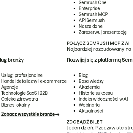
Semrush One
Enterprise
Semrush MCP
API Semrush
Nasze dane
Zarezerwuj prezentację
POŁĄCZ SEMRUSH MCP Z AI
Najbardziej rozbudowany na 
ug branży
Rozwijaj się z platformą Se
Usługi profesjonalne
Blog
Handel detaliczny i e-commerce
Baza wiedzy
Agencje
Akademia
Technologie SaaS i B2B
Historie sukcesu
Opieka zdrowotna
Indeks widoczności w AI
Biznes lokalny
Webinaria
Aktualności
Zobacz wszystkie branże
ZDOBĄDŹ BILET
Jeden dzień. Rzeczywiste str