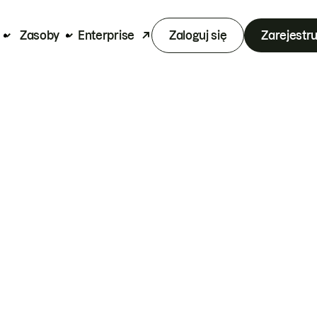
Zasoby
Enterprise
Zaloguj się
Zarejestru