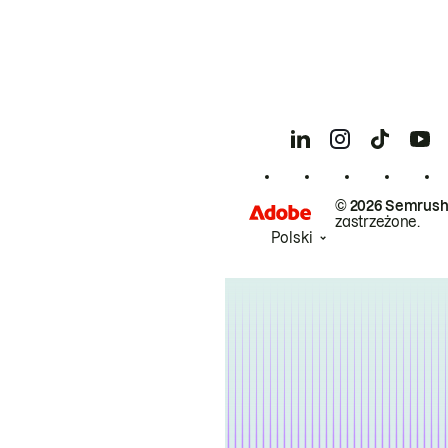
© 2026 Semrush
zastrzeżone.
Polski