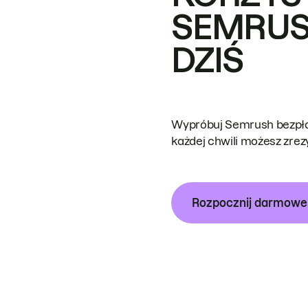
SEMRUS
DZIŚ
Wypróbuj Semrush bezpłat
każdej chwili możesz zre
Rozpocznij darmow