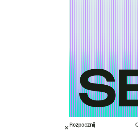
Rozpocznij
O