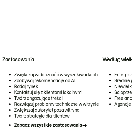
Zastosowania
Według wiel
Zwiększaj widoczność w wyszukiwarkach
Enterpri
Zdobywaj rekomendacje od AI
Średnie 
Badaj rynek
Niewielk
Kontaktuj się z klientami lokalnymi
Soloprze
Twórz angażujące treści
Freelanc
Rozwiązuj problemy techniczne w witrynie
Agencje
Zwiększaj autorytet poza witryną
Twórz strategie dla klientów
Zobacz wszystkie zastosowania