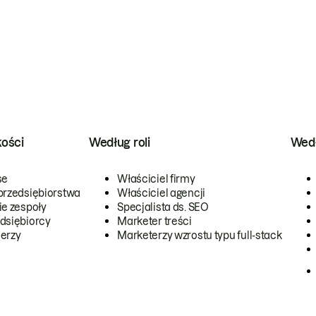
kości
Według roli
Wedł
se
Właściciel firmy
przedsiębiorstwa
Właściciel agencji
ie zespoły
Specjalista ds. SEO
dsiębiorcy
Marketer treści
erzy
Marketerzy wzrostu typu full-stack