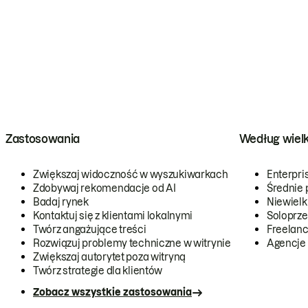
Zastosowania
Według wiel
Zwiększaj widoczność w wyszukiwarkach
Enterpri
Zdobywaj rekomendacje od AI
Średnie 
Badaj rynek
Niewielk
Kontaktuj się z klientami lokalnymi
Soloprze
Twórz angażujące treści
Freelanc
Rozwiązuj problemy techniczne w witrynie
Agencje
Zwiększaj autorytet poza witryną
Twórz strategie dla klientów
Zobacz wszystkie zastosowania