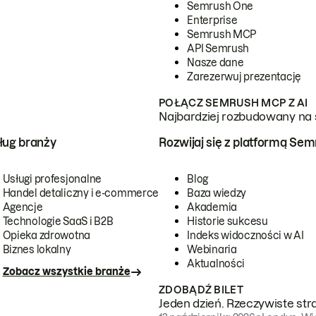
Semrush One
Enterprise
Semrush MCP
API Semrush
Nasze dane
Zarezerwuj prezentację
POŁĄCZ SEMRUSH MCP Z AI
Najbardziej rozbudowany na 
ug branży
Rozwijaj się z platformą Se
Usługi profesjonalne
Blog
Handel detaliczny i e-commerce
Baza wiedzy
Agencje
Akademia
Technologie SaaS i B2B
Historie sukcesu
Opieka zdrowotna
Indeks widoczności w AI
Biznes lokalny
Webinaria
Aktualności
Zobacz wszystkie branże
ZDOBĄDŹ BILET
Jeden dzień. Rzeczywiste str