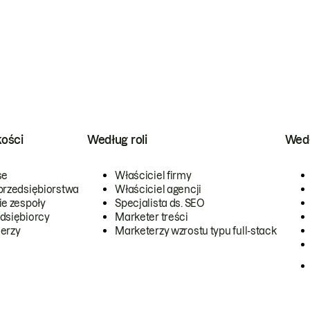
kości
Według roli
Wedł
se
Właściciel firmy
przedsiębiorstwa
Właściciel agencji
ie zespoły
Specjalista ds. SEO
dsiębiorcy
Marketer treści
erzy
Marketerzy wzrostu typu full-stack