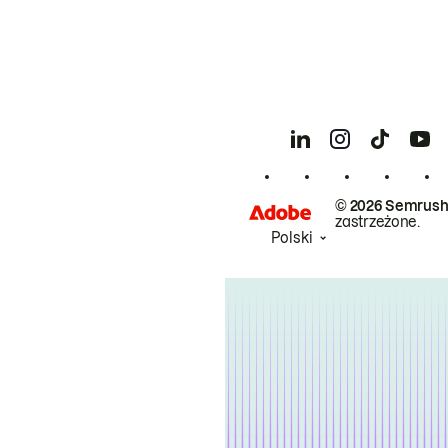
© 2026 Semrush
zastrzeżone.
Polski