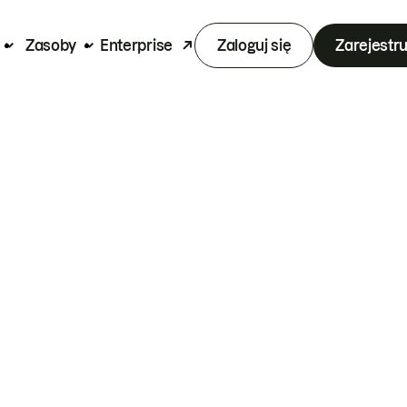
Zasoby
Enterprise
Zaloguj się
Zarejestru