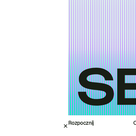
Rozpocznij
O