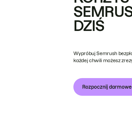
SEMRUS
DZIŚ
Wypróbuj Semrush bezpłat
każdej chwili możesz zre
Rozpocznij darmow