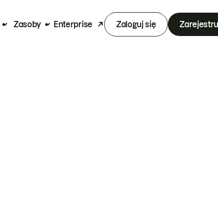
Zasoby
Enterprise
Zaloguj się
Zarejestru