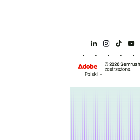
© 2026 Semrush
zastrzeżone.
Polski