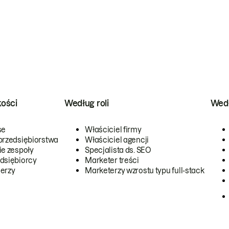
kości
Według roli
Wedł
se
Właściciel firmy
przedsiębiorstwa
Właściciel agencji
ie zespoły
Specjalista ds. SEO
dsiębiorcy
Marketer treści
erzy
Marketerzy wzrostu typu full-stack