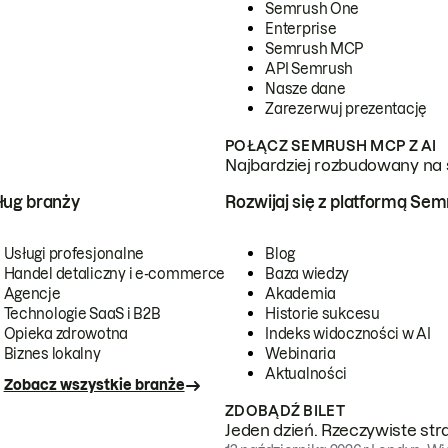
Semrush One
Enterprise
Semrush MCP
API Semrush
Nasze dane
Zarezerwuj prezentację
POŁĄCZ SEMRUSH MCP Z AI
Najbardziej rozbudowany na 
ug branży
Rozwijaj się z platformą Se
Usługi profesjonalne
Blog
Handel detaliczny i e-commerce
Baza wiedzy
Agencje
Akademia
Technologie SaaS i B2B
Historie sukcesu
Opieka zdrowotna
Indeks widoczności w AI
Biznes lokalny
Webinaria
Aktualności
Zobacz wszystkie branże
ZDOBĄDŹ BILET
Jeden dzień. Rzeczywiste str