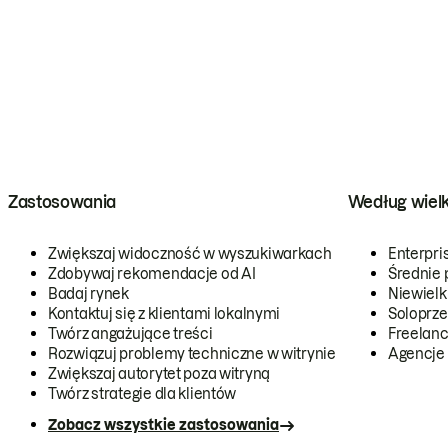
Zastosowania
Według wiel
Zwiększaj widoczność w wyszukiwarkach
Enterpri
Zdobywaj rekomendacje od AI
Średnie 
Badaj rynek
Niewielk
Kontaktuj się z klientami lokalnymi
Soloprze
Twórz angażujące treści
Freelanc
Rozwiązuj problemy techniczne w witrynie
Agencje
Zwiększaj autorytet poza witryną
Twórz strategie dla klientów
Zobacz wszystkie zastosowania