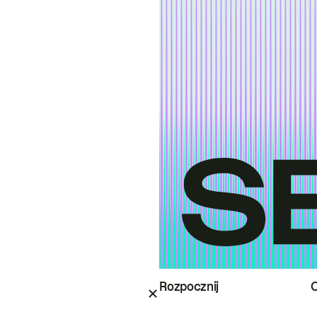
Rozpocznij
O