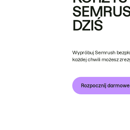
SEMRUS
DZIŚ
Wypróbuj Semrush bezpłat
każdej chwili możesz zre
Rozpocznij darmow