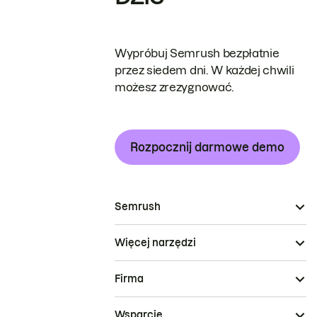
Wypróbuj Semrush bezpłatnie
przez siedem dni. W każdej chwili
możesz zrezygnować.
Rozpocznij darmowe demo
Semrush
Więcej narzędzi
Firma
Wsparcie