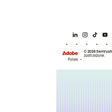
© 2026 Semrush
zastrzeżone.
Polski