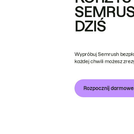
SEMRUS
DZIŚ
Wypróbuj Semrush bezpłat
każdej chwili możesz zre
Rozpocznij darmow