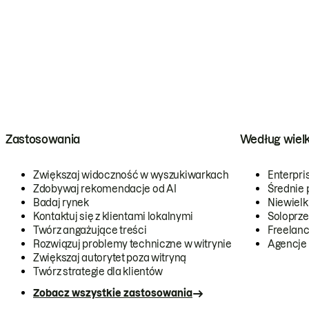
Zastosowania
Według wiel
Zwiększaj widoczność w wyszukiwarkach
Enterpri
Zdobywaj rekomendacje od AI
Średnie 
Badaj rynek
Niewielk
Kontaktuj się z klientami lokalnymi
Soloprze
Twórz angażujące treści
Freelanc
Rozwiązuj problemy techniczne w witrynie
Agencje
Zwiększaj autorytet poza witryną
Twórz strategie dla klientów
Zobacz wszystkie zastosowania