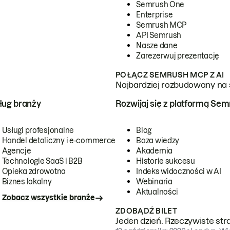
Semrush One
Enterprise
Semrush MCP
API Semrush
Nasze dane
Zarezerwuj prezentację
POŁĄCZ SEMRUSH MCP Z AI
Najbardziej rozbudowany na 
ug branży
Rozwijaj się z platformą Se
Usługi profesjonalne
Blog
Handel detaliczny i e-commerce
Baza wiedzy
Agencje
Akademia
Technologie SaaS i B2B
Historie sukcesu
Opieka zdrowotna
Indeks widoczności w AI
Biznes lokalny
Webinaria
Aktualności
Zobacz wszystkie branże
ZDOBĄDŹ BILET
Jeden dzień. Rzeczywiste str