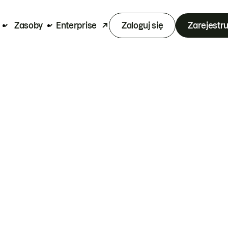
Zasoby
Enterprise
Zaloguj się
Zarejestru