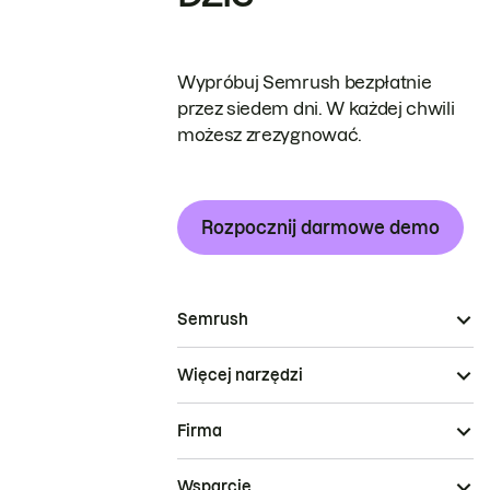
Wypróbuj Semrush bezpłatnie
przez siedem dni. W każdej chwili
możesz zrezygnować.
Rozpocznij darmowe demo
Semrush
Więcej narzędzi
Firma
Wsparcie