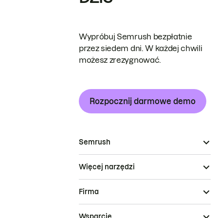
Wypróbuj Semrush bezpłatnie
przez siedem dni. W każdej chwili
możesz zrezygnować.
Rozpocznij darmowe demo
Semrush
Więcej narzędzi
Firma
Wsparcie