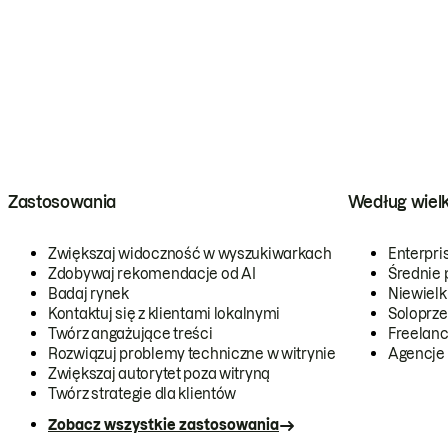
Zastosowania
Według wiel
Zwiększaj widoczność w wyszukiwarkach
Enterpri
Zdobywaj rekomendacje od AI
Średnie 
Badaj rynek
Niewielk
Kontaktuj się z klientami lokalnymi
Soloprze
Twórz angażujące treści
Freelanc
Rozwiązuj problemy techniczne w witrynie
Agencje
Zwiększaj autorytet poza witryną
Twórz strategie dla klientów
Zobacz wszystkie zastosowania