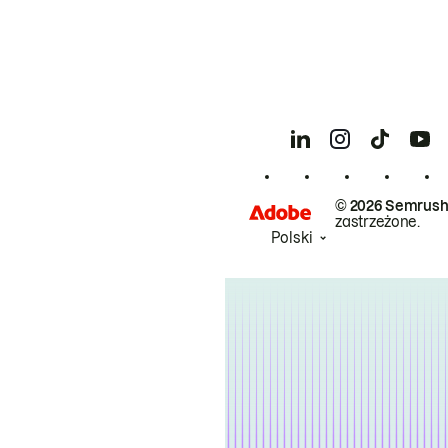
© 2026 Semrush
zastrzeżone.
Polski