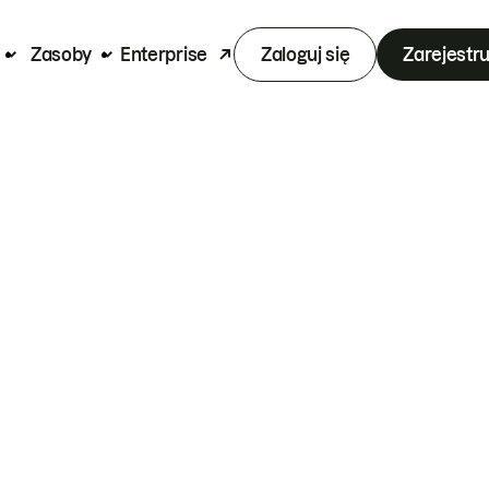
Zasoby
Enterprise
Zaloguj się
Zarejestru