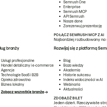
Semrush One
Enterprise
Semrush MCP
API Semrush
Nasze dane
Zarezerwuj prezentację
POŁĄCZ SEMRUSH MCP Z AI
Najbardziej rozbudowany na 
ug branży
Rozwijaj się z platformą Se
Usługi profesjonalne
Blog
Handel detaliczny i e-commerce
Baza wiedzy
Agencje
Akademia
Technologie SaaS i B2B
Historie sukcesu
Opieka zdrowotna
Indeks widoczności w AI
Biznes lokalny
Webinaria
Aktualności
Zobacz wszystkie branże
ZDOBĄDŹ BILET
Jeden dzień. Rzeczywiste str