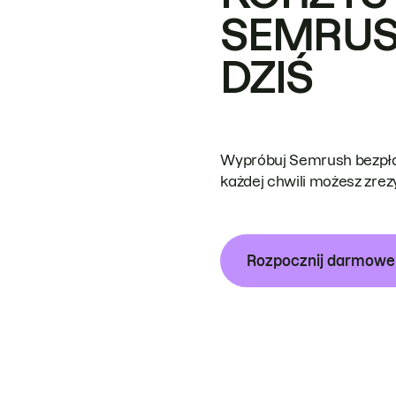
SEMRUS
DZIŚ
Wypróbuj Semrush bezpłat
każdej chwili możesz zre
Rozpocznij darmow