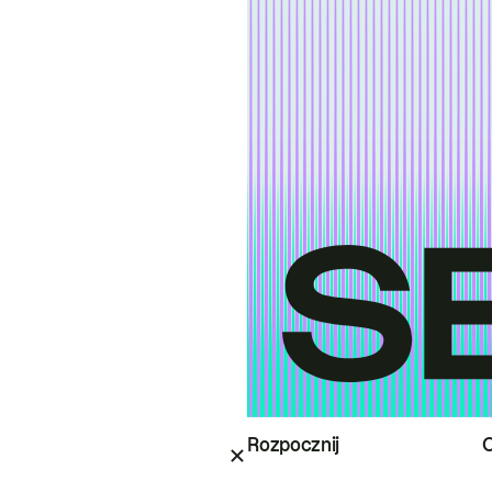
Rozpocznij
O