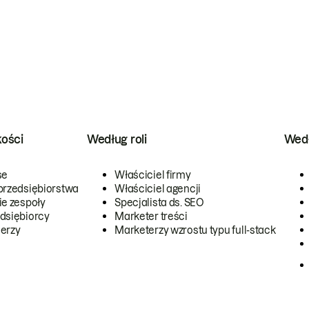
kości
Według roli
Wedł
se
Właściciel firmy
przedsiębiorstwa
Właściciel agencji
ie zespoły
Specjalista ds. SEO
dsiębiorcy
Marketer treści
erzy
Marketerzy wzrostu typu full-stack