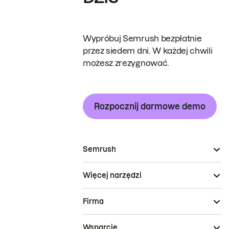
Wypróbuj Semrush bezpłatnie
przez siedem dni. W każdej chwili
możesz zrezygnować.
Rozpocznij darmowe demo
Semrush
Więcej narzędzi
Firma
Wsparcie