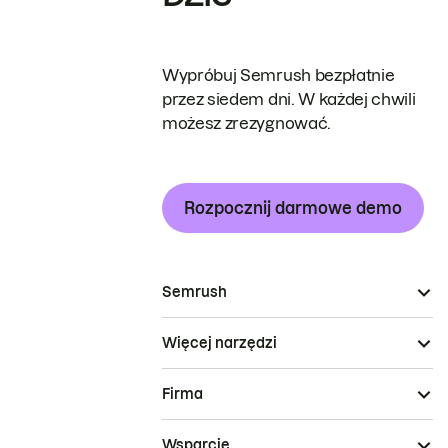
Wypróbuj Semrush bezpłatnie
przez siedem dni. W każdej chwili
możesz zrezygnować.
Rozpocznij darmowe demo
Semrush
Więcej narzędzi
Firma
Wsparcie