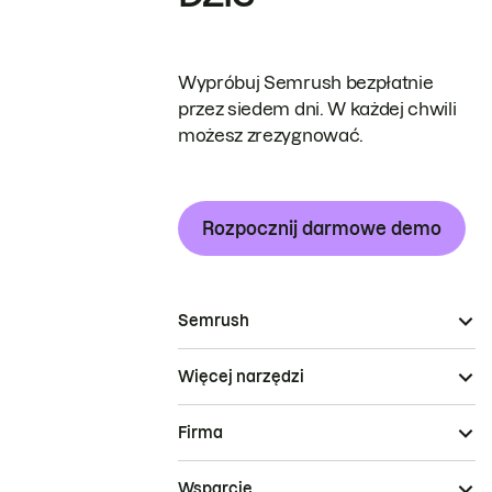
Wypróbuj Semrush bezpłatnie
przez siedem dni. W każdej chwili
możesz zrezygnować.
Rozpocznij darmowe demo
Semrush
Więcej narzędzi
Firma
Wsparcie