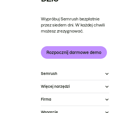
Wypróbuj Semrush bezpłatnie
przez siedem dni. W każdej chwili
możesz zrezygnować.
Rozpocznij darmowe demo
Semrush
Więcej narzędzi
Firma
Wsparcie